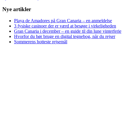
Nye artikler
Playa de Amadores på Gran Canaria – en anmeldelse
3 fysiske casinoer der er værd at besøge i virkeligheden
Gran Canaria i december – en guide til din lune vinterferie
Hvorfor du bør bruge en digital tegnebog, når du rejser
Sommerens hotteste rejsemål