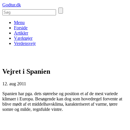
Godtur.dk
Menu
Forside
Artikler
Værktøjer
Verdensvejr
Vejret i Spanien
12. aug 2011
Spanien har pga. dets størrelse og position et af de mest variede
klimaer i Europa. Besøgende kan dog som hovedregel forvente at
blive mødt af et middelhavsklima, karakteriseret af varme, tørre
somre og milde, regnfulde vintre.