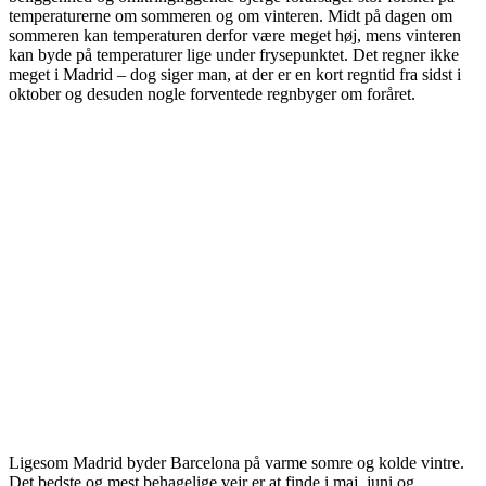
temperaturerne om sommeren og om vinteren. Midt på dagen om
sommeren kan temperaturen derfor være meget høj, mens vinteren
kan byde på temperaturer lige under frysepunktet. Det regner ikke
meget i Madrid – dog siger man, at der er en kort regntid fra sidst i
oktober og desuden nogle forventede regnbyger om foråret.
Ligesom Madrid byder Barcelona på varme somre og kolde vintre.
Det bedste og mest behagelige vejr er at finde i maj, juni og