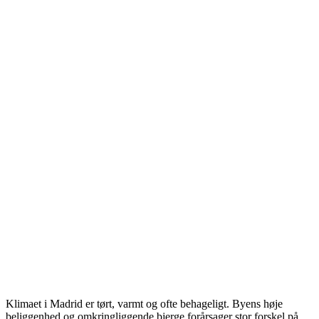
Klimaet i Madrid er tørt, varmt og ofte behageligt. Byens høje
beliggenhed og omkringliggende bjerge forårsager stor forskel på