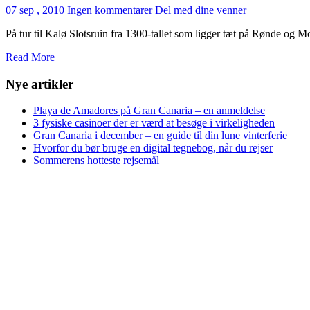
07 sep , 2010
Ingen kommentarer
Del med dine venner
På tur til Kalø Slotsruin fra 1300-tallet som ligger tæt på Rønde og Mo
Read More
Nye artikler
Playa de Amadores på Gran Canaria – en anmeldelse
3 fysiske casinoer der er værd at besøge i virkeligheden
Gran Canaria i december – en guide til din lune vinterferie
Hvorfor du bør bruge en digital tegnebog, når du rejser
Sommerens hotteste rejsemål