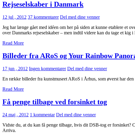
Rejseselskaber i Danmark
12 jul , 2012
37 kommentarer
Del med dine venner
Jeg har længe gået med idéen om her på siden at kunne etablere et over
over Danmarks rejseselskaber – men indtil videre kan du tage et kig i
Read More
Billeder fra ARoS og Your Rainbow Pano
17 jun , 2012
Ingen kommentarer
Del med dine venner
En række billeder fra kunstmuseet ARoS i Århus, som øverst har den
Read More
Få penge tilbage ved forsinket tog
24 maj , 2012
1 kommentar
Del med dine venner
Vidste du, at du kan få penge tilbage, hvis dit DSB-tog er forsinket?
Arriva.