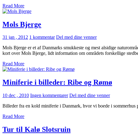
Read More
Mols Bjerge
31 jan , 2012
1 kommentar
Del med dine venner
Mols Bjerge er et af Danmarks smukkeste og mest alsidige naturområder
kort over Mols Bjerge, lidt information om områdets forskellige stedb
Read More
Miniferie i billeder: Ribe og Rømø
10 dec , 2010
Ingen kommentarer
Del med dine venner
Billeder fra en kold miniferie i Danmark, hvor vi boede i sommerhus
Read More
Tur til Kalø Slotsruin