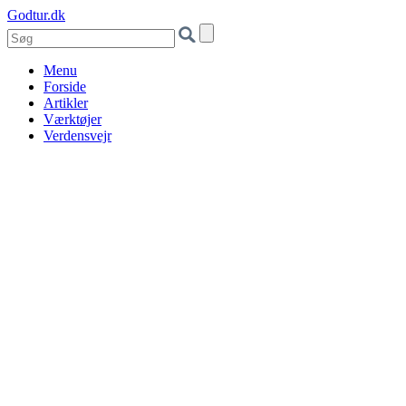
Godtur.dk
Menu
Forside
Artikler
Værktøjer
Verdensvejr