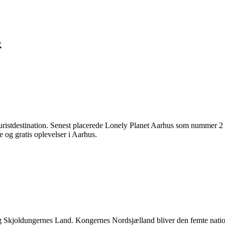
k
turistdestination. Senest placerede Lonely Planet Aarhus som nummer 2 
 og gratis oplevelser i Aarhus.
g Skjoldungernes Land. Kongernes Nordsjælland bliver den femte nation