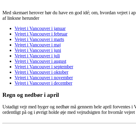
Med skemaet herover bør du have en god idé; om, hvordan vejret i april
af linksne herunder
Vejret i Vancouver i januar
Vejret i Vancouver i februar
Vejret i Vancouver i marts
Vejret i Vancouver i maj
Vejret i Vancouver i juni
Vejret i Vancouver i juli
Vejret i Vancouver i august
Vejret i Vancouver i september
Vejret i Vancouver i oktober
Vejret i Vancouver i november
Vejret i Vancouver i december
Regn og nedbør i april
Ustadigt vejr med byger og nedbør må gennem hele april forventes i V
ordentligt på og i øvrigt holde øje med vejrudsigten for hvornår vejret 