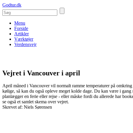
Godtur.dk
Menu
Forside
Artikler
Værktøjer
Verdensvejr
Vejret i Vancouver i april
April måned i Vancouver vil normalt ramme temperaturer på omkring 1
kølige, så kan du også opleve meget kolde dage. Du kan være i gang me
planlægger en ferie eller rejse - eller måske fordi du allerede har book
se også et samlet skema over vejret.
Skrevet af: Niels Sørensen