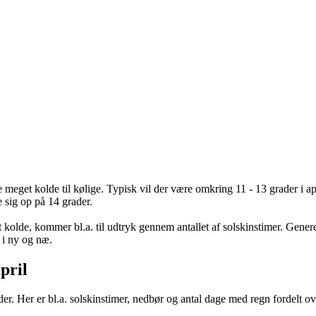
 meget kolde til kølige. Typisk vil der være omkring 11 - 13 grader i
sig op på 14 grader.
olde, kommer bl.a. til udtryk gennem antallet af solskinstimer. Generel
 i ny og næ.
pril
der. Her er bl.a. solskinstimer, nedbør og antal dage med regn fordelt o