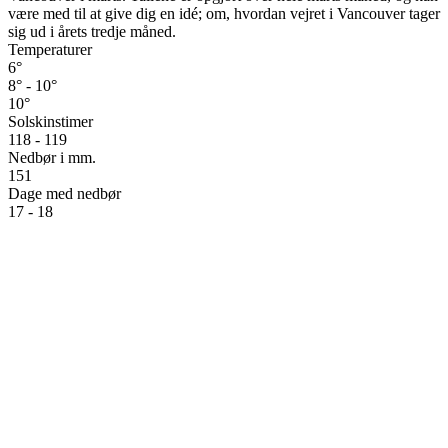
være med til at give dig en idé; om, hvordan vejret i Vancouver tager
sig ud i årets tredje måned.
Temperaturer
6°
8° - 10°
10°
Solskinstimer
118 - 119
Nedbør i mm.
151
Dage med nedbør
17 - 18