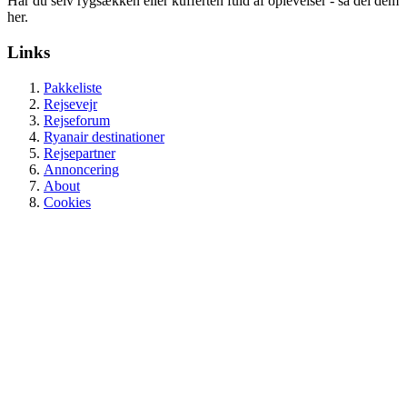
Har du selv rygsækken eller kufferten fuld af oplevelser - så del dem
her.
Links
Pakkeliste
Rejsevejr
Rejseforum
Ryanair destinationer
Rejsepartner
Annoncering
About
Cookies