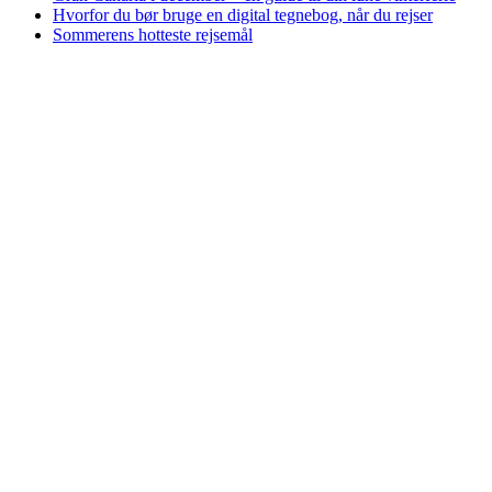
Hvorfor du bør bruge en digital tegnebog, når du rejser
Sommerens hotteste rejsemål