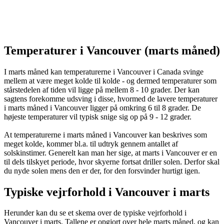
Temperaturer i Vancouver (marts måned)
I marts måned kan temperaturerne i Vancouver i Canada svinge
mellem at være meget kolde til kolde - og dermed temperaturer som
stårstedelen af tiden vil ligge på mellem 8 - 10 grader. Der kan
sagtens forekomme udsving i disse, hvormed de lavere temperaturer
i marts måned i Vancouver ligger på omkring 6 til 8 grader. De
højeste temperaturer vil typisk snige sig op på 9 - 12 grader.
At temperaturerne i marts måned i Vancouver kan beskrives som
meget kolde, kommer bl.a. til udtryk gennem antallet af
solskinstimer. Generelt kan man her sige, at marts i Vancouver er en
til dels tilskyet periode, hvor skyerne fortsat driller solen. Derfor skal
du nyde solen mens den er der, for den forsvinder hurtigt igen.
Typiske vejrforhold i Vancouver i marts
Herunder kan du se et skema over de typiske vejrforhold i
Vancouver i marts. Tallene er opgjort over hele marts måned, og kan