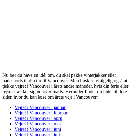
Nu bør du have en idé; om, du skal pakke vinterjakker eller
badeshorts til din tur til Vancouver. Men husk selvfølgelig også at
tjekke vejret i Vancouver i årets andre måneder, hvis din ferie eller
rejse strækker sig ud over marts. Herunder finder du links til flere
sider, hvor du kan læse om årets vejr i Vancouver:
Vejret i Vancouver i januar
Vejret i Vancouver i februar
Vejret i Vancouver i april
Vejret i Vancouver i maj
Vejret i Vancouver i juni
Vejret i Vancouver i juli