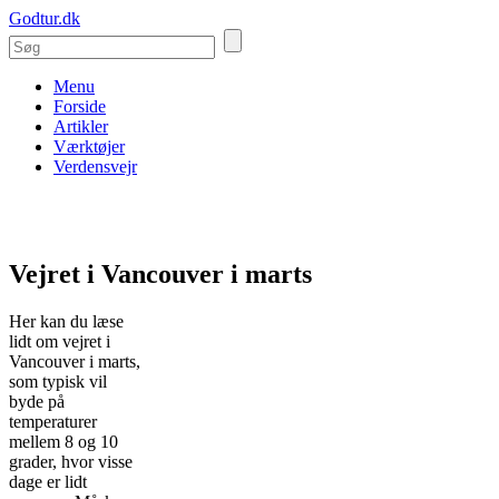
Godtur.dk
Menu
Forside
Artikler
Værktøjer
Verdensvejr
Vejret i Vancouver i marts
Her kan du læse
lidt om vejret i
Vancouver i marts,
som typisk vil
byde på
temperaturer
mellem 8 og 10
grader, hvor visse
dage er lidt