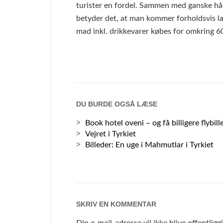
turister en fordel. Sammen med ganske hå
betyder det, at man kommer forholdsvis la
mad inkl. drikkevarer købes for omkring 6
DU BURDE OGSÅ LÆSE
Book hotel oveni – og få billigere flybill
Vejret i Tyrkiet
Billeder: En uge i Mahmutlar i Tyrkiet
SKRIV EN KOMMENTAR
Din e-mail-adresse vil ikke blive offentliggj