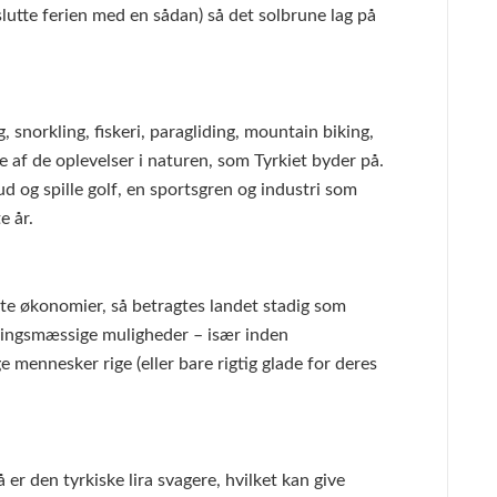
lutte ferien med en sådan) så det solbrune lag på
g, snorkling, fiskeri, paragliding, mountain biking,
le af de oplevelser i naturen, som Tyrkiet byder på.
d og spille golf, en sportsgren og industri som
e år.
ste økonomier, så betragtes landet stadig som
tningsmæssige muligheder – især inden
mennesker rige (eller bare rigtig glade for deres
er den tyrkiske lira svagere, hvilket kan give