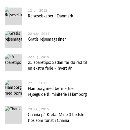
12 jul , 2012
Rejseselskaber i Danmark
22 nov , 2014
Gratis rejsemagasiner
22 aug , 2015
25 sparetips: Sådan får du råd til
en ekstra ferie – hvert år
29 jul , 2017
Hamborg med børn – lille
rejseguide til miniferie i Hamborg
28 maj , 2015
Chania på Kreta: Mine 3 bedste
tips som turist i Chania