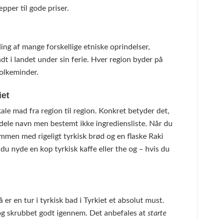
æpper til gode priser.
ing af mange forskellige etniske oprindelser,
ndt i landet under sin ferie. Hver region byder på
folkeminder.
iet
ale mad fra region til region. Konkret betyder det,
 dele navn men bestemt ikke ingrediensliste. Når du
mmen med rigeligt tyrkisk brød og en flaske Raki
 du nyde en kop tyrkisk kaffe eller the og – hvis du
 er en tur i tyrkisk bad i Tyrkiet et absolut must.
og skrubbet godt igennem. Det anbefales at
starte