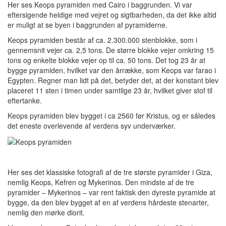
Her ses Keops pyramiden med Cairo i baggrunden. Vi var
eftersigende heldige med vejret og sigtbarheden, da det ikke altid
er muligt at se byen i baggrunden af pyramiderne.
Keops pyramiden består af ca. 2.300.000 stenblokke, som i
gennemsnit vejer ca. 2,5 tons. De større blokke vejer omkring 15
tons og enkelte blokke vejer op til ca. 50 tons. Det tog 23 år at
bygge pyramiden, hvilket var den årrække, som Keops var farao i
Egypten. Regner man lidt på det, betyder det, at der konstant blev
placeret 11 sten i timen under samtlige 23 år, hvilket giver stof til
eftertanke.
Keops pyramiden blev bygget i ca 2560 før Kristus, og er således
det eneste overlevende af verdens syv underværker.
Her ses det klassiske fotografi af de tre største pyramider i Giza,
nemlig Keops, Kefren og Mykerinos. Den mindste af de tre
pyramider – Mykerinos – var rent faktisk den dyreste pyramide at
bygge, da den blev bygget af en af verdens hårdeste stenarter,
nemlig den mørke diorit.