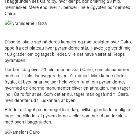
I baggrunden ses Cairo by, hvor der pt. bor omkring 23 mio.
mennesker. Mere end hver 4. beboer i hele Egypten bor dermed i
Cairo.
Disse to lokale sad på deres kameler og nød udsigten over Cairo,
oppe fra det plateau hvor pyramiderne står. Havde jeg vendt mig
180 grader om og taget billedet, ville det have været af Keops
pyramiden.
Der bor i dag over 23 mio. mennesker i Cairo, som ekspanderer
med ca. 1 mio. indbyggere hver 10. måned. Man kunne derfor
frygte, at byen snart vokser hele vejen rundt om pyramiderne,
hvormed de enorme monumenter bliver en attraktion, man tager
ind i Cairo for at se. Som det er nu, tager man også ind til Cairo,
men derefter ud til udkanten af byen.
Billedet er taget på en meget klar dag, hvilket gjorde det muligt at
tage fine billeder af pyramiderne – eller som her et par lokale –
med byen i baggrunden.