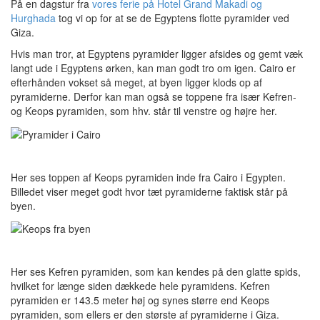
På en dagstur fra
vores ferie på Hotel Grand Makadi og
Hurghada
tog vi op for at se de Egyptens flotte pyramider ved
Giza.
Hvis man tror, at Egyptens pyramider ligger afsides og gemt væk
langt ude i Egyptens ørken, kan man godt tro om igen. Cairo er
efterhånden vokset så meget, at byen ligger klods op af
pyramiderne. Derfor kan man også se toppene fra især Kefren-
og Keops pyramiden, som hhv. står til venstre og højre her.
Her ses toppen af Keops pyramiden inde fra Cairo i Egypten.
Billedet viser meget godt hvor tæt pyramiderne faktisk står på
byen.
Her ses Kefren pyramiden, som kan kendes på den glatte spids,
hvilket for længe siden dækkede hele pyramidens. Kefren
pyramiden er 143.5 meter høj og synes større end Keops
pyramiden, som ellers er den største af pyramiderne i Giza.