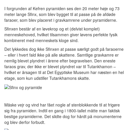
I forgrunden af Kefren pyramiden ses den 20 meter høje og 73
meter lange Sfinx, som blev bygget til at passe på de afdøde
faraoer, som blev placeret i gravkamrene under pyramiderne.
Sfinxen består af en løvekrop og et (delvist komplet)
menneskehoved, hvilket tilsammen giver løvens perfekte fysik
kombineret med menneskets kloge sind.
Det lykkedes dog ikke Sfinxen at passe særligt godt på faraoerne
– eller i hvert fald ikke på alle skattene. Samtlige gravkamre er
nemlig blevet plyndret i årene efter begravelsen. Den eneste
faraos grav, der ikke er blevet plyndret var til Tutankhamon –
hvilket er årsagen til at Det Egyptiske Museum har næsten en hel
etage, som kun udstiller Tutankhamons skatte.
Måske vejr og vind har fået nogle af stenblokkende til at frigøre
sig fra pyramiden. Indtil en gang i 1800-tallet måtte man faktisk
bestige pyramiderne. Det slidte dog for hårdt på monumenterne
og blev derfor forbudt.