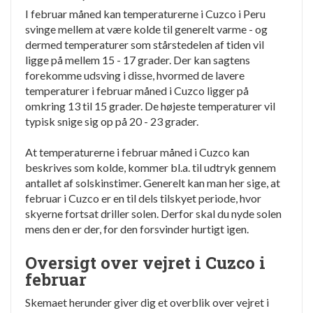
I februar måned kan temperaturerne i Cuzco i Peru
svinge mellem at være kolde til generelt varme - og
dermed temperaturer som stårstedelen af tiden vil
ligge på mellem 15 - 17 grader. Der kan sagtens
forekomme udsving i disse, hvormed de lavere
temperaturer i februar måned i Cuzco ligger på
omkring 13 til 15 grader. De højeste temperaturer vil
typisk snige sig op på 20 - 23 grader.
At temperaturerne i februar måned i Cuzco kan
beskrives som kolde, kommer bl.a. til udtryk gennem
antallet af solskinstimer. Generelt kan man her sige, at
februar i Cuzco er en til dels tilskyet periode, hvor
skyerne fortsat driller solen. Derfor skal du nyde solen
mens den er der, for den forsvinder hurtigt igen.
Oversigt over vejret i Cuzco i
februar
Skemaet herunder giver dig et overblik over vejret i