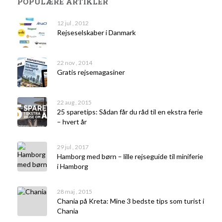
POPULÆRE ARTIKLER
12 jul , 2012
Rejseselskaber i Danmark
22 nov , 2014
Gratis rejsemagasiner
22 aug , 2015
25 sparetips: Sådan får du råd til en ekstra ferie
– hvert år
29 jul , 2017
Hamborg med børn – lille rejseguide til miniferie
i Hamborg
28 maj , 2015
Chania på Kreta: Mine 3 bedste tips som turist i
Chania