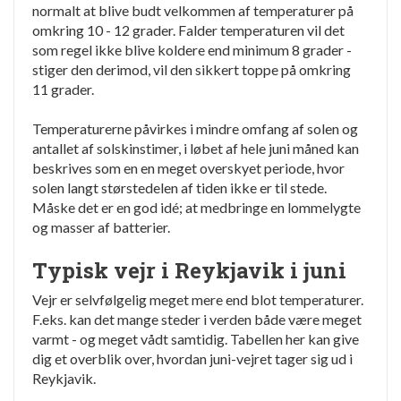
normalt at blive budt velkommen af temperaturer på
omkring 10 - 12 grader. Falder temperaturen vil det
som regel ikke blive koldere end minimum 8 grader -
stiger den derimod, vil den sikkert toppe på omkring
11 grader.
Temperaturerne påvirkes i mindre omfang af solen og
antallet af solskinstimer, i løbet af hele juni måned kan
beskrives som en en meget overskyet periode, hvor
solen langt størstedelen af tiden ikke er til stede.
Måske det er en god idé; at medbringe en lommelygte
og masser af batterier.
Typisk vejr i Reykjavik i juni
Vejr er selvfølgelig meget mere end blot temperaturer.
F.eks. kan det mange steder i verden både være meget
varmt - og meget vådt samtidig. Tabellen her kan give
dig et overblik over, hvordan juni-vejret tager sig ud i
Reykjavik.