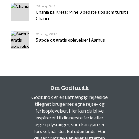
28 maj , 2015
Chania på Kreta: Mine 3 bedste tips som turist i
Chania
01 aug , 2016
5 gode og gratis oplevelser i Aarhus
Om Godtur.dk
Godtur.dk er en uafhængig rejseside
tilegnet brugernes egne rejse- og
ferieoplevelser. Her kan du blive
inspireret til din næste ferie eller
søge oplysninger, som kan gøre en
forskel, når du skal udenlands. Har
du selv rygsækken eller kufferten