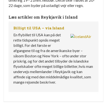
omkring 19 - 21mm. nedbør. Dette sker i løbet af 20-
22 dage, som byder på ustadigt vejr eller regn.
Læs artikler om Reykjavik i Island
Billigt til USA – via Island
En flybillet til USA kan på det
rette tidspunkt opnås meget
billigt. For det første er
afgangene til og fra de amerikanske byer –
såsom Boston og New York – ofte under stor
priskrig, og for det andet tilbyder de islandske
flyselskaber ofte meget billige billetter, hvis man
undervejs mellemlander i Reykjavik og kan
affinde sig med den middelmådige kvalitet, som
mange rejsende beskriver.