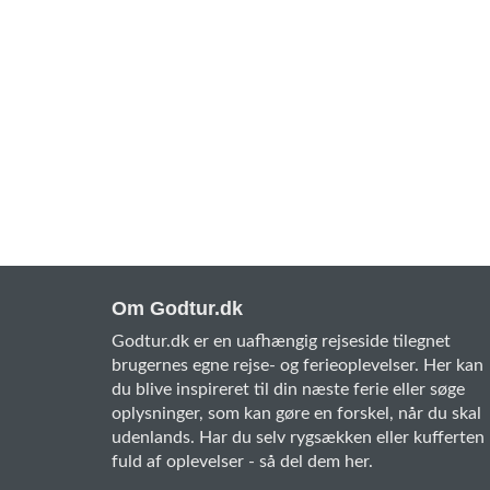
Om Godtur.dk
Godtur.dk er en uafhængig rejseside tilegnet
brugernes egne rejse- og ferieoplevelser. Her kan
du blive inspireret til din næste ferie eller søge
oplysninger, som kan gøre en forskel, når du skal
udenlands. Har du selv rygsækken eller kufferten
fuld af oplevelser - så del dem her.