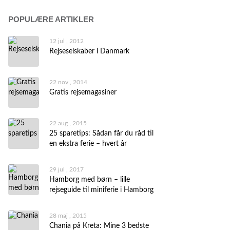
POPULÆRE ARTIKLER
12 jul , 2012
Rejseselskaber i Danmark
22 nov , 2014
Gratis rejsemagasiner
22 aug , 2015
25 sparetips: Sådan får du råd til
en ekstra ferie – hvert år
29 jul , 2017
Hamborg med børn – lille
rejseguide til miniferie i Hamborg
28 maj , 2015
Chania på Kreta: Mine 3 bedste