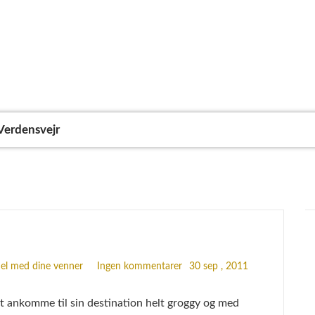
Verdensvejr
m motion
el med dine venner
Ingen kommentarer
30 sep , 2011
at ankomme til sin destination helt groggy og med