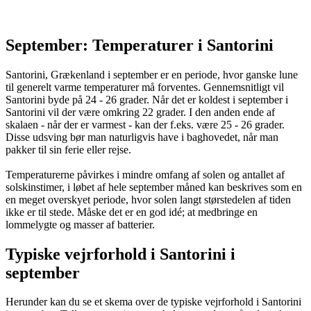
September: Temperaturer i Santorini
Santorini, Grækenland i september er en periode, hvor ganske lune
til generelt varme temperaturer må forventes. Gennemsnitligt vil
Santorini byde på 24 - 26 grader. Når det er koldest i september i
Santorini vil der være omkring 22 grader. I den anden ende af
skalaen - når der er varmest - kan der f.eks. være 25 - 26 grader.
Disse udsving bør man naturligvis have i baghovedet, når man
pakker til sin ferie eller rejse.
Temperaturerne påvirkes i mindre omfang af solen og antallet af
solskinstimer, i løbet af hele september måned kan beskrives som en
en meget overskyet periode, hvor solen langt størstedelen af tiden
ikke er til stede. Måske det er en god idé; at medbringe en
lommelygte og masser af batterier.
Typiske vejrforhold i Santorini i
september
Herunder kan du se et skema over de typiske vejrforhold i Santorini