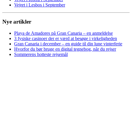
Vejret i Lesbos i September
Nye artikler
Playa de Amadores på Gran Canaria – en anmeldelse
3 fysiske casinoer der er værd at besøge i virkeligheden
Gran Canaria i december – en guide til din lune vinterferie
Hvorfor du bør bruge en digital tegnebog, når du rejser
Sommerens hotteste rejsemål