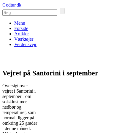
Godtur.dk
Menu
Forside
Artikler
Værktøjer
Verdensvejr
Vejret på Santorini i september
Oversigt over
vejret i Santorini i
september - om
solskinstimer,
nedbør og
temperaturer, som
normalt ligger på
omkring 25 grader
i denne måned.