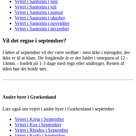
Vejret i Santorini i juni
Vejret i Santorini i juli
Vejret i Santorini i august
Vejret i Santorini i oktober
Vejret i Santorini i november
Vejret i Santorini i december
Vil det regne i september?
I løbet af september vil der være nedbør - men ikke i mængder, der
ikke er til at klare. De forgående år er der faldet i omegnen af 12 -
14mm. - fordelt på 1-3 dage med regn eller småbyger. Resten af
tiden bør det holde tørt.
Andre byer i Grækenland
Læs også om vejret i andre byer i Grækenland i september
Vejret i Kreta i September
Vejret i Kos i September
Vejret i Rhodos i September
Vejret i Korfu i September